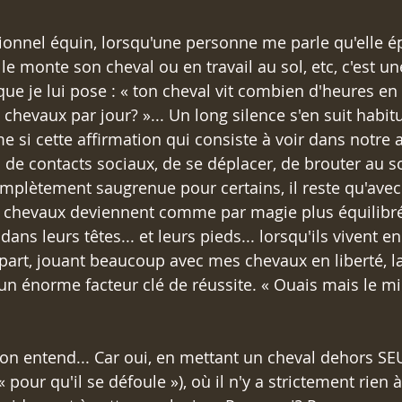
ionnel équin, lorsqu'une personne me parle qu'elle é
e monte son cheval ou en travail au sol, etc, c'est un
ue je lui pose : « ton cheval vit combien d'heures en 
hevaux par jour? »... Un long silence s'en suit habitu
e si cette affirmation qui consiste à voir dans notre 
de contacts sociaux, de se déplacer, de brouter au sol
 complètement saugrenue pour certains, il reste qu'avec 
 chevaux deviennent comme par magie plus équilibrés
ns leurs têtes... et leurs pieds... lorsqu'ils vivent en
art, jouant beaucoup avec mes chevaux en liberté, l
n énorme facteur clé de réussite. « Ouais mais le mie
'on entend... Car oui, en mettant un cheval dehors SE
 pour qu'il se défoule »), où il n'y a strictement rien 