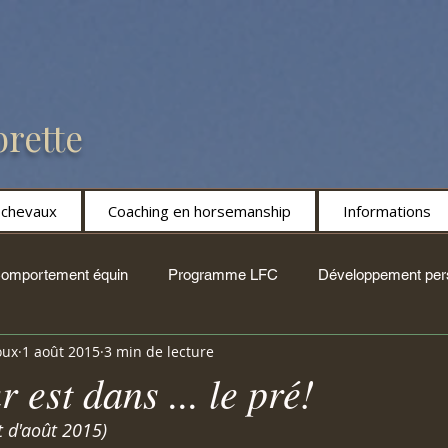
rette
s chevaux
Coaching en horsemanship
Informations
omportement équin
Programme LFC
Développement per
oux
1 août 2015
3 min de lecture
lité par le cheval
Entraînement
Facilitation équine
 est dans ... le pré!
t d'août 2015)