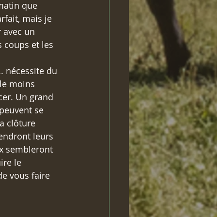
matin que 
fait, mais je 
r avec un 
 coups et les 
. nécessite du 
 le moins 
cer. Un grand 
 peuvent se 
a clôture 
rendront leurs 
ux sembleront 
re le 
e vous faire 