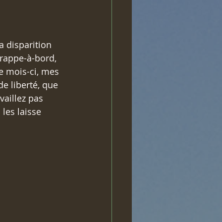
a disparition 
rappe-à-bord, 
e mois-ci, mes 
e liberté, que 
vaillez pas 
 les laisse 