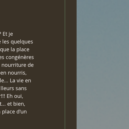
 Et je 
é les quelques 
que la place 
 des congénères 
 nourriture de 
en nourris, 
... La vie en 
lleurs sans 
!!! Eh oui, 
. et bien, 
a place d'un 