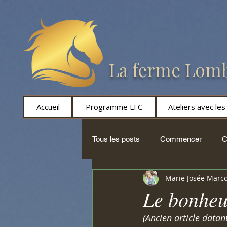
La ferme Lomb
Accueil
Programme LFC
Ateliers avec le
Tous les posts
Commencer
C
Marie Josée Marc
horsemanship
Mieux-être faci
Le bonheur
(Ancien article datan