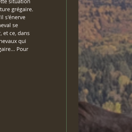
te situation 
ure grégaire. 
l s'énerve 
heval se 
, et ce, dans 
hevaux qui 
aire... Pour 