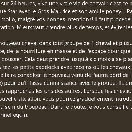
ur 24 heures, vive une vraie vie de cheval : c'est ce 
ue Star avec le Gros Maurice et son ami le poney... Par
r mollo, malgré vos bonnes intentions! Il faut procéde
ion. Mieux vaut prendre plus de temps, et éviter les
 nouveau cheval dans tout groupe de 1 cheval et plus..
nce, de la nourriture en masse et de l'espace pour que
pousser. Cela peut prendre jusqu'à six mois à se pla
évitez les petits paddocks avec recoins où les chevaux
e faire cohabiter le nouveau venu de l'autre bord de l
ue) pour qu'il fasse connaissance avec le groupe. Ils p
us rapprochés les uns des autres. Lorsque les cheva
nouvelle situation, vous pourrez graduellement introdui
u sein du troupeau. Dans le doute, je vous conseille d
onnel équin.