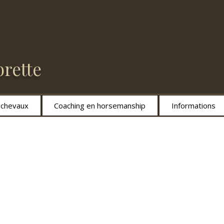
rette
s chevaux
Coaching en horsemanship
Informations