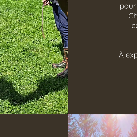
pour
Ch
c
À exp