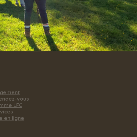
rgement
rendez-vous
amme LFC
vices
e en ligne