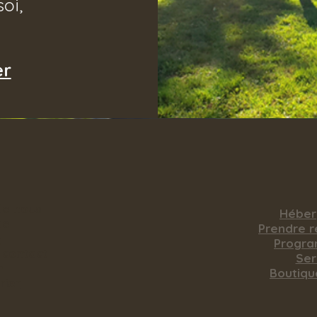
soi,
er
de nous
Hébe
ue
​Prendre 
Q
Progr
 contact
Ser
n
Boutiqu
rier