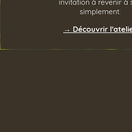
invitation à revenir à 
simplement.
→ Découvrir l'ateli
À propos 
Blog
FA
Restons en
Logi
Calend