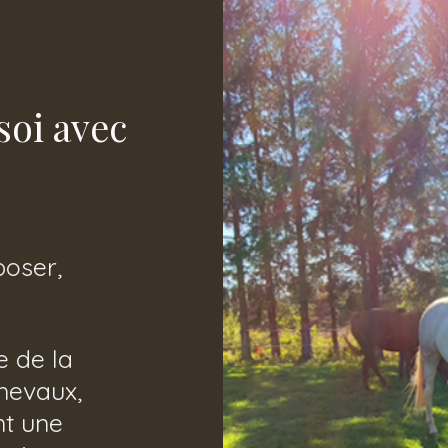
soi avec
poser,
 de la
hevaux,
nt une