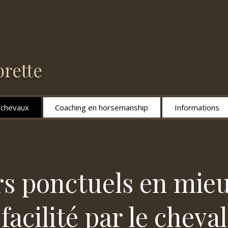
rette
s chevaux
Coaching en horsemanship
Informations
rs ponctuels en mie
facilité par le cheval