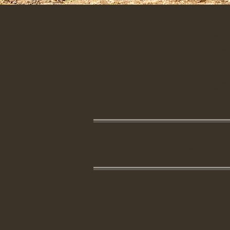
À propos 
Blog
FA
Restons en
Logi
Calend
Honorer 
Ferme Lombre