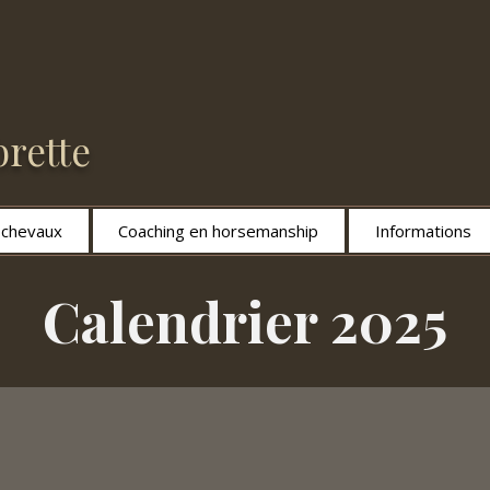
rette
s chevaux
Coaching en horsemanship
Informations
Calendrier 2025