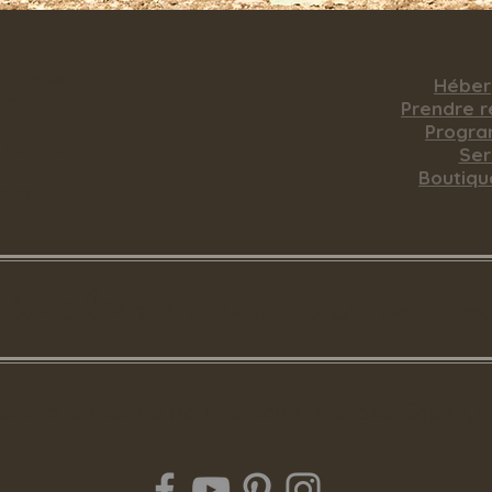
de nous
Hébe
ue
​Prendre 
Q
Progr
 contact
Ser
n
Boutiqu
rier
le cheval... Grandir en co
tte, 578 Avenue Royale, Saint-Tite-des-Caps, Q