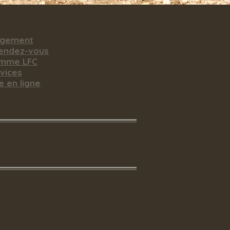
rgement
rendez-vous
amme LFC
vices
e en ligne
nscience!
uébec, Canada