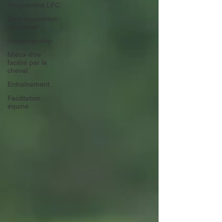
Programme LFC
Développement
personnel
horsemanship
Mieux-être
facilité par le
cheval
Entraînement
Facilitation
équine