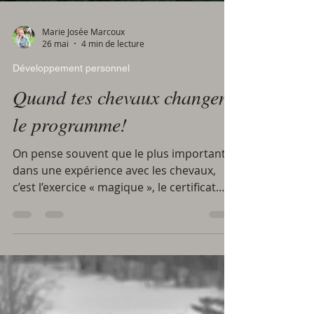
Marie Josée Marcoux
26 mai
4 min de lecture
Développement personnel
Quand tes chevaux changent
le programme!
On pense souvent que le plus important,
dans une expérience avec les chevaux,
c’est l’exercice « magique », le certificat
encadré au mur… ou la playlist zen avec
flûte en arrière-plan. Et si le vrai secret
était plutôt le cadre invisible qui protège à
la fois l’humain, le cheval… et tout ce qui