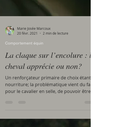
Marie Josée Marcoux
20 févr. 2021
2 min de lecture
Comportement équin
La claque sur l’encolure : le
cheval apprécie ou non?
Un renforçateur primaire de choix étant la
nourriture; la problématique vient du fait
pour le cavalier en selle, de pouvoir être
capable récompenser le cheval
immédiatement lors de la bonne réponse,
respectant ainsi le lien de
contingence/contiguité, qui est le lien