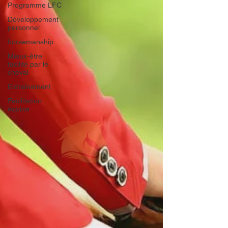
Programme LFC
Développement
personnel
horsemanship
Mieux-être
facilité par le
cheval
Entraînement
Facilitation
équine