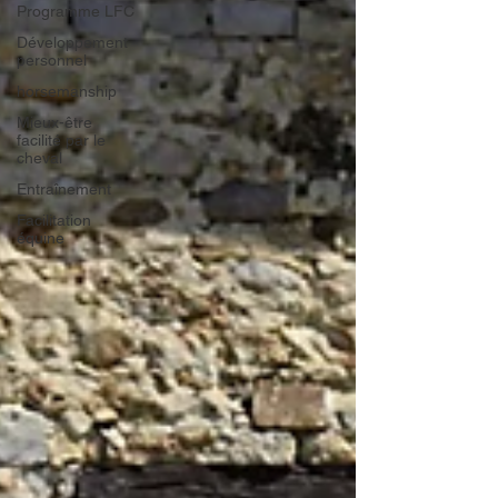
Programme LFC
Développement
personnel
horsemanship
Mieux-être
facilité par le
cheval
Entraînement
Facilitation
équine