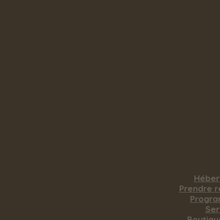
de nous
Hébe
ue
​Prendre 
Q
Progr
 contact
Ser
n
Boutiqu