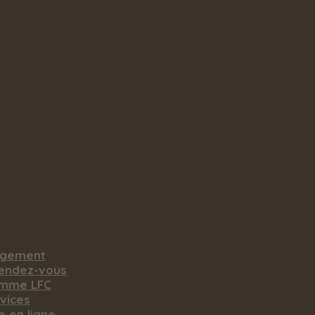
rgement
rendez-vous
amme LFC
vices
e en ligne