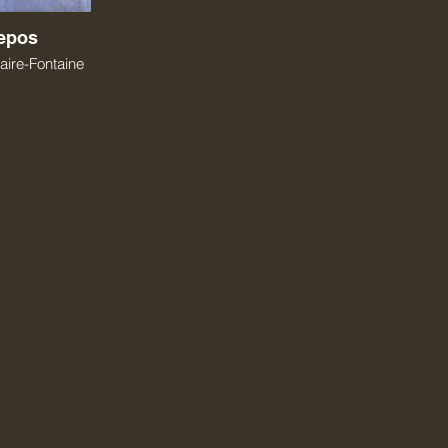
repos
laire-Fontaine
inale