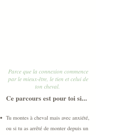
qui possède
le plus de techniques.
C'est celui qui possède
l'Art de la plus belle
Présence. »
- Marie Josée Marcoux
Parce que la connexion commence
par le mieux-être, le tien et celui de
ton cheval.
Ce parcours est pour toi si...
Tu montes à cheval mais avec anxiété,
ou si tu as arrêté de monter depuis un