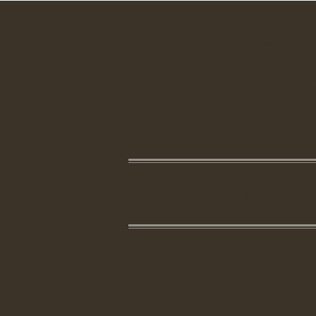
À propos 
Blog
FA
Restons en
Logi
Calend
Honorer 
Ferme Lombre