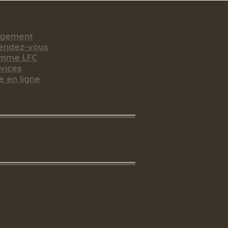
rgement
rendez-vous
amme LFC
vices
e en ligne
nscience!
uébec, Canada