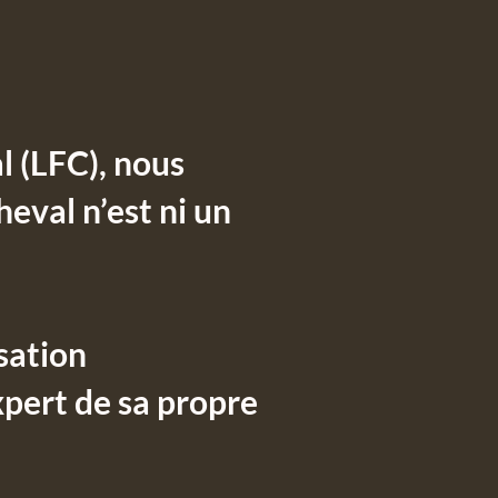
l (LFC), nous
heval n’est ni un
isation
xpert de sa propre