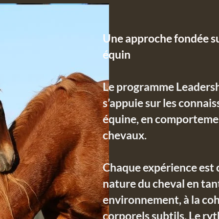
Une approche fondée su
équin
Le programme Leadership
s’appuie sur les connais
équine, en comportemen
chevaux.
Chaque expérience est 
nature du cheval en tant
environnement, à la coh
corporels subtils. Le ryt