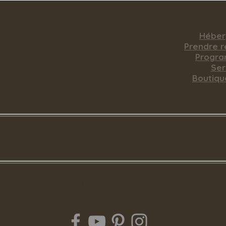
de nous
Hébe
ue
​Prendre 
Q
Progr
 contact
Ser
n
Boutiqu
rier
le cheval... Grandir en co
tte, 578 Avenue Royale, Saint-Tite-des-Caps, Q