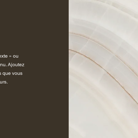
exte » ou
enu. Ajoutez
ns que vous
urs.